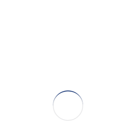
成功案例
探索我們的完工專案組合，展現我們在客製
化整合、機器人技術與智慧製造領域的專業
實力。